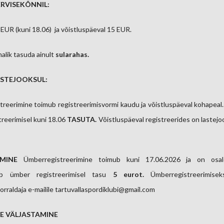
RVISEKÕNNIL:
 EUR (kuni 18.06) ja võistluspäeval 15 EUR.
alik tasuda ainult
sularahas.
STEJOOKSUL:
treerimine toimub registreerimisvormi kaudu ja võistluspäeval kohapeal
treerimisel kuni 18.06
TASUTA.
Võistluspäeval registreerides on lastej
IMINE
Ümberregistreerimine toimub kuni 17.06.2026 ja on osale
tib ümber registreerimisel tasu
5 eurot.
Ümberregistreerimisek
orraldaja e-mailile tartuvallaspordiklubi@gmail.com
E VÄLJASTAMINE