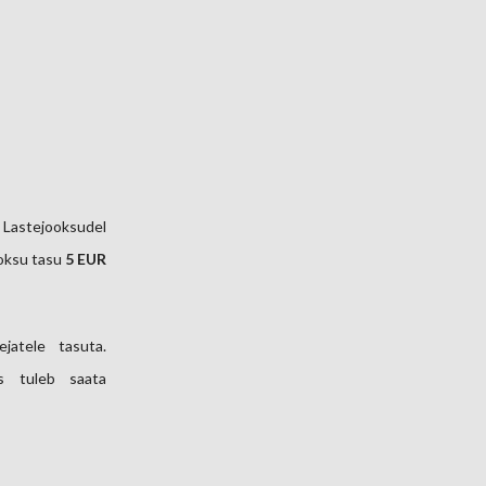
. Lastejooksudel
ooksu tasu
5 EUR
jatele tasuta.
s tuleb saata