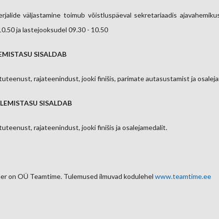
rjalide väljastamine toimub võistluspäeval sekretariaadis ajavahemiku
10.50 ja lastejooksudel 09.30 - 10.50
MISTASU SISALDAB
tuteenust, rajateenindust, jooki finišis, parimate autasustamist ja osaleja
LEMISTASU SISALDAB
uteenust, rajateenindust, jooki finišis ja osalejamedalit.
er on OÜ Teamtime. Tulemused ilmuvad kodulehel
www.teamtime.ee