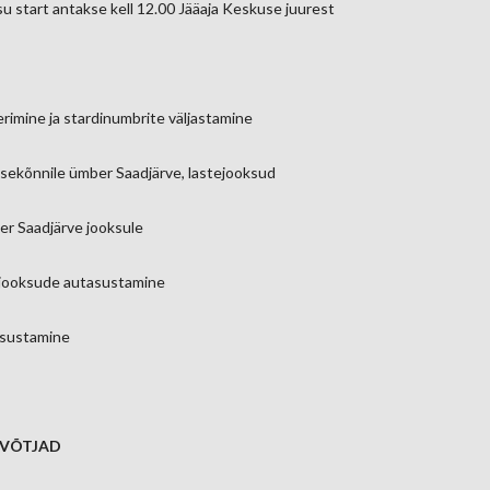
u start antakse kell 12.00 Jääaja Keskuse juurest
rimine ja stardinumbrite väljastamine
sekõnnile ümber Saadjärve, lastejooksud
r Saadjärve jooksule
ejooksude autasustamine
asustamine
AVÕTJAD