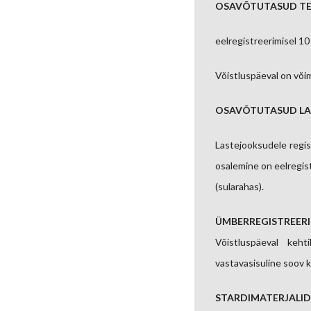
OSAVÕTUTASUD TE
eelregistreerimisel 10
Võistluspäeval on võim
OSAVÕTUTASUD LA
Lastejooksudele regis
osalemine on eelregis
(sularahas).
ÜMBERREGISTREER
Võistluspäeval keh
vastavasisuline soov k
STARDIMATERJALID