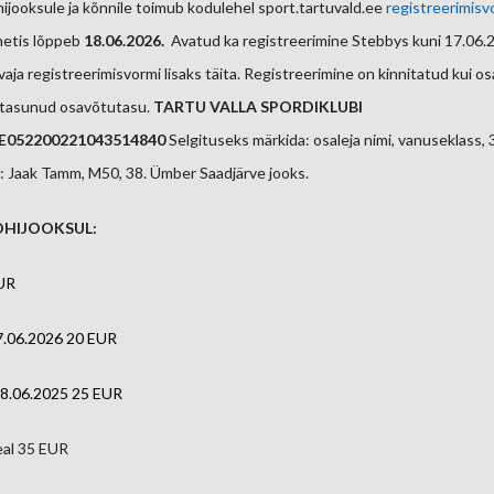
ijooksule ja kõnnile toimub kodulehel sport.tartuvald.ee
registreerimisv
netis lõppeb
18.06.2026.
Avatud ka registreerimine Stebbys kuni 17.06.
vaja registreerimisvormi lisaks täita. Registreerimine on kinnitatud kui os
a tasunud osavõtutasu.
TARTU VALLA SPORDIKLUBI
E052200221043514840
Selgituseks märkida: osaleja nimi, vanuseklass,
e: Jaak Tamm, M50, 38. Ümber Saadjärve jooks.
HIJOOKSUL:
EUR
07.06.2026 20 EUR
 18.06.2025 25 EUR
eal 35 EUR