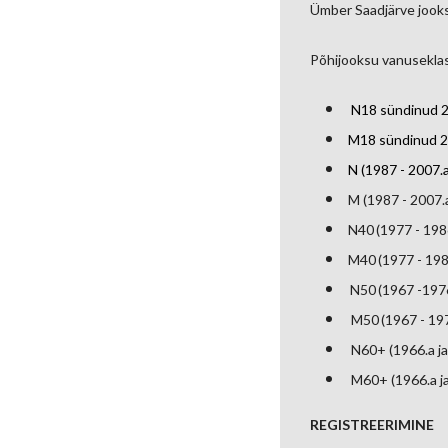
Ümber Saadjärve jooks
Põhijooksu vanuseklas
N18 sündinud 2
M18 sündinud 2
N (1987 - 2007.a
M (1987 - 2007.
N40 (1977 - 1
M40 (1977 - 19
N50 (1967 -19
M50 (1967 - 19
N60+ (1966.a j
M60+ (1966.a j
REGISTREERIMINE