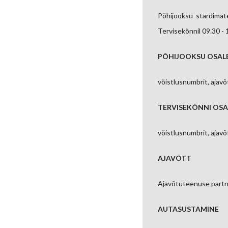
Põhijooksu stardimate
Tervisekõnnil 09.30 - 
PÕHIJOOKSU OSALE
võistlusnumbrit, ajavõ
TERVISEKÕNNI OSA
võistlusnumbrit, ajavõt
AJAVÕTT
Ajavõtuteenuse partn
AUTASUSTAMINE