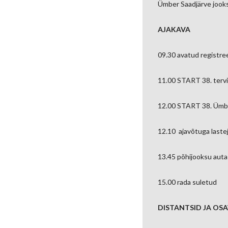
Ümber Saadjärve jooks
AJAKAVA
09.30 avatud registree
11.00 START 38. tervi
12.00 START 38. Ümbe
12.10 ajavõtuga last
13.45 põhijooksu aut
15.00 rada suletud
DISTANTSID JA OS