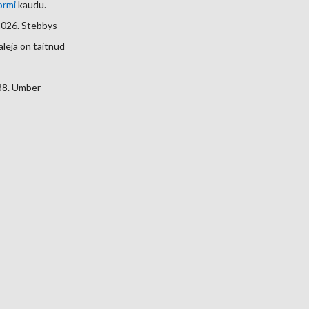
ormi
kaudu.
2026. Stebbys
aleja on täitnud
 38. Ümber