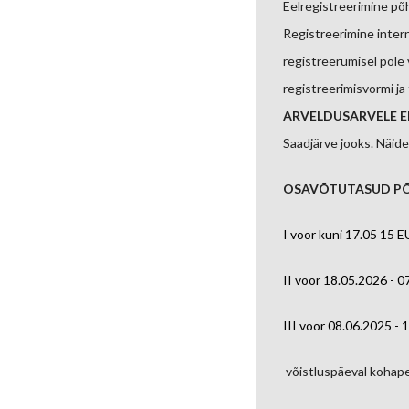
Eelregistreerimine põh
Registreerimine inter
registreerumisel pole 
registreerimisvormi j
ARVELDUSARVELE
E
Saadjärve jooks. Näid
OSAVÕTUTASUD PÕ
I voor kuni 17.05 15 
II voor 18.05.2026 - 
III voor 08.06.2025 -
võistluspäeval kohap