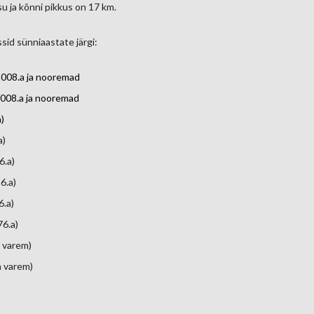
u ja kõnni pikkus on 17 km.
sid sünniaastate järgi:
008.a ja nooremad
008.a ja nooremad
)
a)
986.a)
86.a)
76.a)
76.a)
a varem)
a varem)