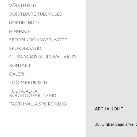
VÕISTLUSED
VÕISTLUSTE TULEMUSED
DOKUMENDID
HINNAKIRI
SPORDIKOOLI VASTUVÕTT
SPORDIBAASID
SUUSARAJAD JA UISUVÄLJAKUD
KONTAKT
GALERII
TÖÖPAKKUMISED
TOETAJAD JA
KOOSTÖÖPARTNERID
TARTU VALLA SPORDIKLUBI
AEG JA KOHT
38. Ümber Saadjärve j