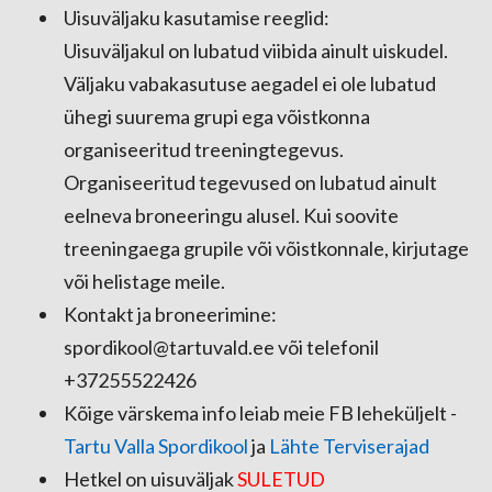
Uisuväljaku kasutamise reeglid:
Uisuväljakul on lubatud viibida ainult uiskudel.
Väljaku vabakasutuse aegadel ei ole lubatud
ühegi suurema grupi ega võistkonna
organiseeritud treeningtegevus.
Organiseeritud tegevused on lubatud ainult
eelneva broneeringu alusel. Kui soovite
treeningaega grupile või võistkonnale, kirjutage
või helistage meile.
Kontakt ja broneerimine:
spordikool@tartuvald.ee või telefonil
+37255522426
Kõige värskema info leiab meie FB leheküljelt -
Tartu Valla Spordikool
ja
Lähte Terviserajad
Hetkel on uisuväljak
SULETUD