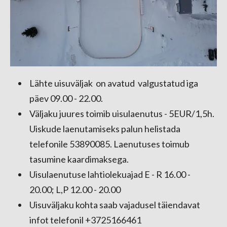
Lähte uisuväljak on avatud valgustatud iga
päev 09.00 - 22.00.
Väljaku juures toimib uisulaenutus - 5EUR/1,5h.
Uiskude laenutamiseks palun helistada
telefonile 53890085. Laenutuses toimub
tasumine kaardimaksega.
Uisulaenutuse lahtiolekuajad E - R 16.00 -
20.00; L,P 12.00 - 20.00
Uisuväljaku kohta saab vajadusel täiendavat
infot telefonil +3725166461