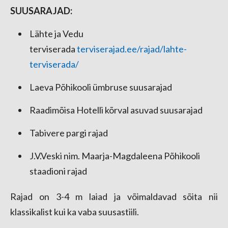
SUUSARAJAD:
Lähte ja Vedu
terviserada
terviserajad.ee/rajad/lahte-
terviserada/
Laeva Põhikooli ümbruse suusarajad
Raadimõisa Hotelli kõrval asuvad suusarajad
Tabivere pargi rajad
J.V.Veski nim. Maarja-Magdaleena Põhikooli
staadioni rajad
Rajad on 3-4 m laiad ja võimaldavad sõita nii
klassikalist kui ka vaba suusastiili.