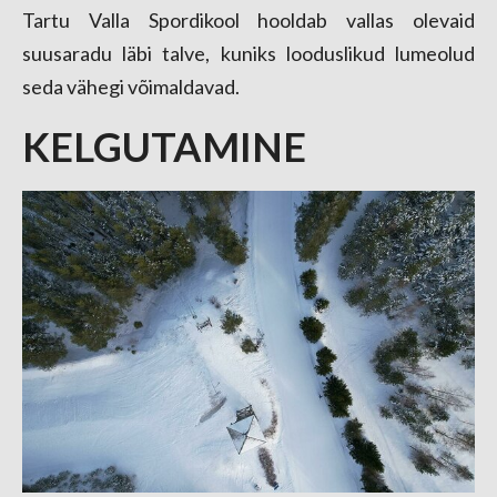
Tartu Valla Spordikool hoolda
b vallas olevaid
suusaradu läbi talve, kuniks looduslikud lumeolud
seda vähegi võimaldavad.
KELGUTAMINE