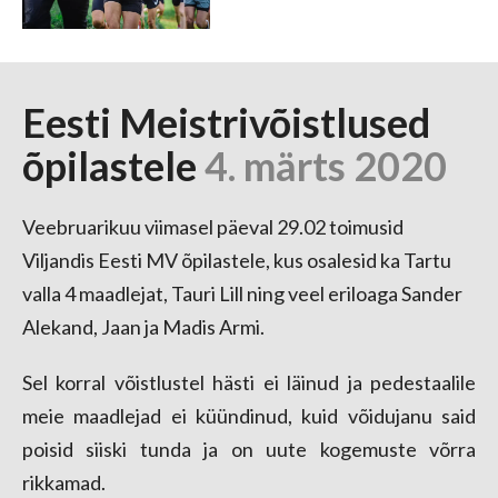
Eesti Meistrivõistlused
õpilastele
4. märts 2020
Veebruarikuu viimasel päeval 29.02 toimusid
Viljandis Eesti MV õpilastele, kus osalesid ka Tartu
valla 4 maadlejat, Tauri Lill ning veel eriloaga Sander
Alekand, Jaan ja Madis Armi.
Sel korral võistlustel hästi ei läinud ja pedestaalile
meie maadlejad ei küündinud, kuid võidujanu said
poisid siiski tunda ja on uute kogemuste võrra
rikkamad.