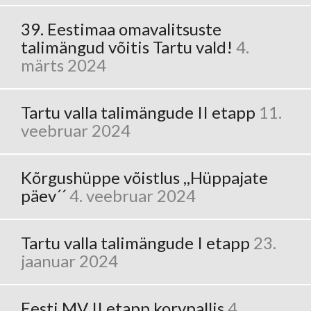
39. Eestimaa omavalitsuste
talimängud võitis Tartu vald!
4.
märts 2024
Tartu valla talimängude II etapp
11.
veebruar 2024
Kõrgushüppe võistlus ,,Hüppajate
päev´´
4. veebruar 2024
Tartu valla talimängude I etapp
23.
jaanuar 2024
Eesti MV II etapp korvpallis
4.