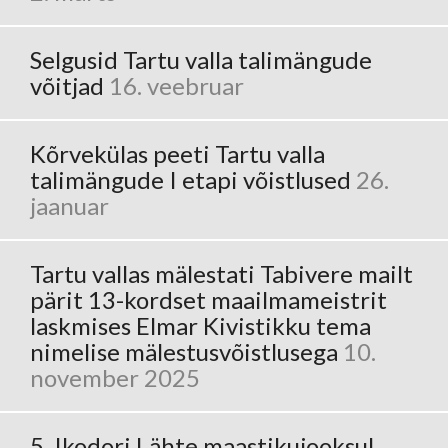
Selgusid Tartu valla talimängude
võitjad
16. veebruar
Kõrvekülas peeti Tartu valla
talimängude I etapi võistlused
26.
jaanuar
Tartu vallas mälestati Tabivere mailt
pärit 13-kordset maailmameistrit
laskmises Elmar Kivistikku tema
nimelise mälestusvõistlusega
10.
november 2025
5. Ikodori Lähte maastikujooksul