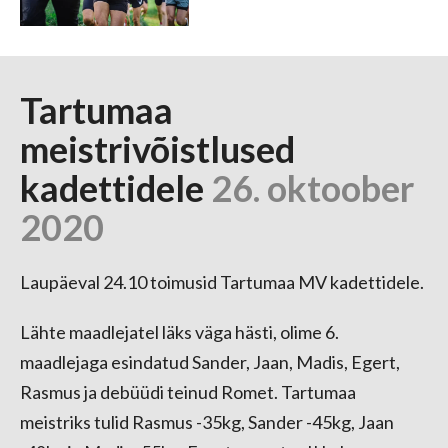
Tartumaa
meistrivõistlused
kadettidele
26. oktoober
2020
Laupäeval 24.10 toimusid Tartumaa MV kadettidele.
Lähte maadlejatel läks väga hästi, olime 6.
maadlejaga esindatud Sander, Jaan, Madis, Egert,
Rasmus ja debüüdi teinud Romet. Tartumaa
meistriks tulid Rasmus -35kg, Sander -45kg, Jaan