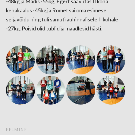
-48kg ja Madis -55kg, Egert saavutas II koha
kehakaalus -45kg ja Romet sai oma esimese
seljavõidu ning tuli samuti auhinnalisele II kohale
-27kg. Poisid olid tublid ja maadlesid hästi.
EELMINE