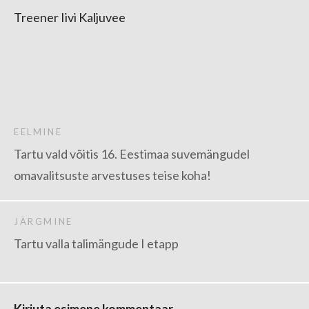
Treener Iivi Kaljuvee
EELMINE
Tartu vald võitis 16. Eestimaa suvemängudel
omavalitsuste arvestuses teise koha!
JÄRGMINE
Tartu valla talimängude I etapp
Kirjuta esimene kommentaar