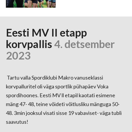
Eesti MV II etapp
korvpallis
4. detsember
2023
Tartu valla Spordiklubi Makro vanuseklassi
korvpalluritel oli väga sportlik pühapäev Voka
spordihoones. Eesti MV ll etapil kaotati esimene
mäng 47- 48, teine võideti võitlusliku mänguga 50-
48. 3min jooksul visati sisse 19 vabaviset- väga tubli
saavutus!